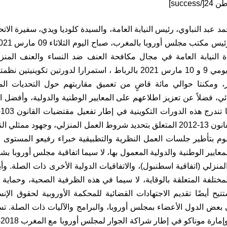
د عبد النباوي، رئيس النيابة العامة، والسيدة كلوديا ويدي، سفيرة الات
 النيابة العامة في مجال مكافحة العنف ضد النساء والعنف المنزلي
 ومكنتا حوالي مائة قاضٍ من تعميق مقاربتهم حول التحديات المت
ي، فضلاً عن تعزيز اطلاعهم على المعايير الوطنية والدولية، وأفضل 
ضد النساء، والقانون 13-2012 المتعلق بتحديد شروط العمل المنزلي، وجهود م
م بتأطير جلسات العمل النظرية والتطبيقية خبراء رفيعو المستوى
لمعايير الوطنية والدولية المعمول بها، لا سيما اتفاقية مجلس أوروبا 
لمنزلي (اتفاقية اسطنبول)، والاتفاقيات الدولية الأخرى ذات الصلة. 
مختلفة المتعلقة بالوقاية، لا سيما في هذه الظرفية الصحية، وحماية 
تيح أيضًا تقديم الاجتهادات القضائية للمحكمة الأوروبية لحقوق ال
 بعض الدول الأعضاء بمجلس أوروبا، والبرامج والآليات ذات الصلة. تس