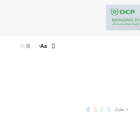
Aa
شارك