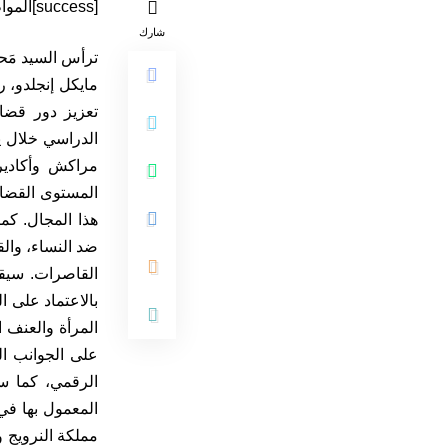
[success]المواطن 24[/success]
شارك
ترأس السيد مَحم
تعزيز دور قضاة
مراكش وأكادير،
المستوى القضائ
القاصرات. سيقو
بالاعتماد على ا
المرأة والعنف ا
على الجوانب ال
الرقمي، كما ست
المعمول بها في