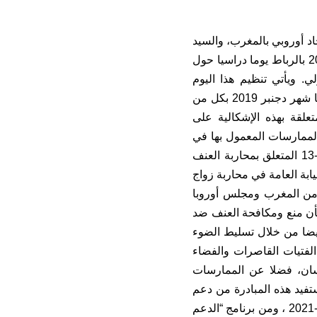
حاد أوروبي بالمغرب، والسيد
مايكل إنجلدو، رئيس مكتب مجلس أوروبا بالمغرب، صباح اليوم الثلاثاء 09 مارس 2021 بالرباط يوما دراسيا حول
. ويأتي تنظيم هذا اليوم
الدراسي خلال يومي 9 و 10 مارس 2021 بالرباط ، استمرارا لدورتين تكوينيتين نظمتا شهر دجنبر 2019 بكل من
علقة بهذه الإشكالية على
الممارسات المعمول بها في
هذا المجال. كما تندرج هذه الدورات التكوينية في إطار تفعيل مقتضيات القانون 103-13 المتعلق بمحاربة العنف
مثلي النيابة العامة في محاربة زواج
 من المغرب ومجلس أوروبا
بشأن منع ومكافحة العنف ضد
وأيضا من خلال تسليط الضوء
الفتيات القاصرات والفضاء
إنسان، فضلا عن الممارسات
تفيد هذه المبادرة من دعم
مملكة النرويج وإمارة موناكو في إطار شراكة الجوار لمجلس أوروبا مع المغرب 2018-2021 ، ومن برنامج “الدعم