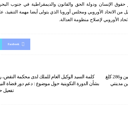
ز حقوق الإنسان ودولة الحق والقانون والديمقراطية في جنوب البحر
، بتمويل من الاتحاد الأوروبي ومجلس أوروبا الذي يتولى أيضا مهمة التنفيذ،
تحاد الأوروبي لإصلاح منظومة العدالة.
Facebook
العرائش: حجز طنين و286 كلغ
كلمة السيد الوكيل العام للملك لدى محكمة النقض، رئي
ن مدينتي
بشأن الدورة التكوينية حول موضوع : دعم دور قضاة النيا
تفعيل حم