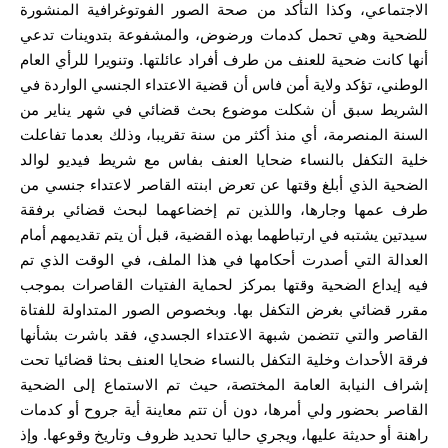
الاجتماعي، وكذا التأكد من صحة الصور الفوتوغرافية المنشورة
للضحية وهي تحمل كدمات ورضوض، والمشفوعة بتدوينات تدعي
أنها كانت ضحية للعنف من طرف أفراد عائلتها. وتنويرا للرأي العام
الوطني، تؤكد ولاية أمن فاس أن قضية الاعتداء الجنسي الواردة في
الشريط سبق أن شكلت موضوع بحث قضائي في شهر يناير من
السنة المنصرمة، أي منذ أكثر من سنة تقريبا، وذلك بعدما تفاعلت
خلية التكفل بالنساء ضحايا العنف بفاس مع شريط فيديو لوالد
الضحية الذي أبلغ وقتها عن تعرض ابنته القاصر لاعتداء جنسي من
طرف عمها وجارها، واللذين تم إخضاعهما لبحث قضائي برفقة
سيدتين يشتبه في ارتباطهما بهذه القضية، قبل أن يتم تقديمهم أمام
العدالة التي أصدرت أحكامها في هذا الملف، في الوقت الذي تم
فيه إيداع الضحية وقتها بمركز لحماية الفتيات القاصرات بموجب
مقرر قضائي بغرض التكفل بها. وبخصوص الصور المتداولة للفتاة
القاصر والتي تتضمن شبهة الاعتداء الجسدي، فقد باشرت بشأنها
فرقة الأحداث وخلية التكفل بالنساء ضحايا العنف بحثا قضائيا تحت
إشراف النيابة العامة المختصة، حيث تم الاستماع إلى الضحية
القاصر بحضور ولي أمرها، دون أن تتم معاينة أية جروح أو كدمات
راهنة أو حديثة عليها، ويجري حاليا تحديد ظروف وتاريخ وقوعها. وإذ