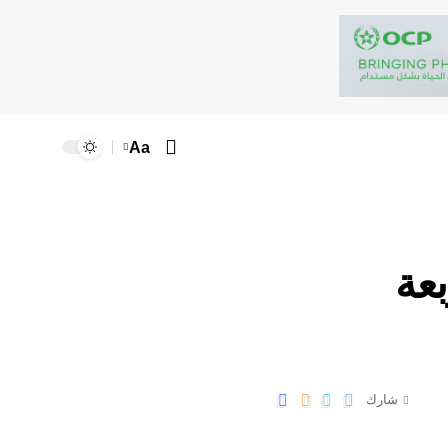
Aa
عة
شارك