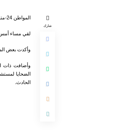
المواطن 24-متابعة
شارك
لقي مساء أمس ب
وأكدت بعض المص
وأضافت ذات الم
الضحايا لمستشف
الحادث.