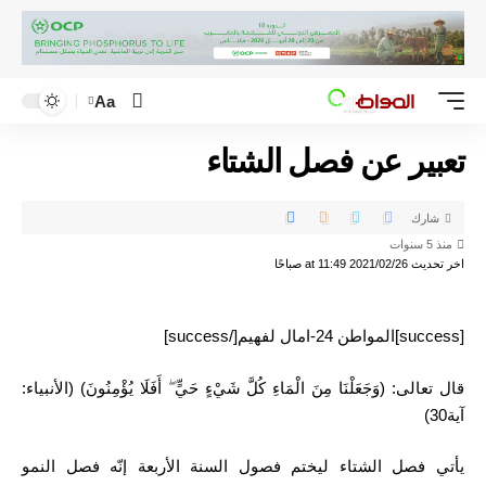
Aa
تعبير عن فصل الشتاء
شارك
منذ 5 سنوات
اخر تحديث 2021/02/26 at 11:49 صباحًا
[success]المواطن 24-امال لفهيم[/success]
قال تعالى: (وَجَعَلْنَا مِنَ الْمَاءِ كُلَّ شَيْءٍ حَيٍّ ۖ أَفَلَا يُؤْمِنُونَ) (الأنبياء:
آية30)
يأتي فصل الشتاء ليختم فصول السنة الأربعة إنّه فصل النمو