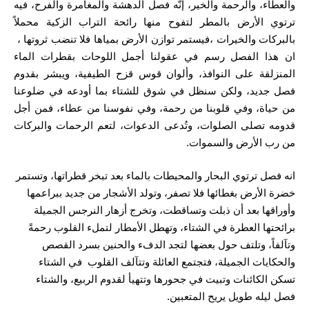
والعطاء، والرحمة والخير، إنّه فصل الدهشة والمغامرة والفرح، فيه
ترتوي الأرض بالمطر لتفوح منها رائحة التراب الزكية محملاً
بالبركات والخيرات ،فيستمر توازن الأرض بمياها فلا تنضب ثروتها ،
ان هذا الفصل رسم في عقولنا أجمل اللوحات بقطرات الماء
المنزلقة على النوافذ، وألوان قوس قزح الطيفية، ويبشر بقدوم
فصل جديد، ولكن سنظل في شوق للشتاء بما أودعه في ضلوعنا
من حياة، وفي قلوبنا من رحمة، وفي نفوسنا من عطاء، فمن أجل
قدومه تصلى الصلوات، وتُدعى الدعوات، لتعم الرحمات والبركات
من رب الأرض والسموات.
انه فصل ترتوي البحار والمحيطات بالماء بعد تبخر قطراتها، وتستمر
خضرة الأرض بغطائها فلا تصفر، وتولد الأشجار من جديد ببراعمها
وأوراقها بعد أن ذبلت وتساقطت، وتخرج أزهار النرجس الجميلة
برائحتها العطرة في الشتاء، وتهطل الأمطار لتملء القلوب رحمةً
وتآلفاً، وتلتف حول بعضها لتجد الدفء والحنين بسرد القصص
والحكايات الجميلة، فتجتمع العائلة وتتآلف القلوب في الشتاء
تسكن الكائنات وتبيت في جحورها وتتهيأ لقدوم الربيع، والشتاء
فصل ليله طويل يريح المتعبين.