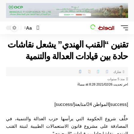
Aa
تقنين “القنب الهندي” يشعل نقاشات
حادة بين قيادات العدالة والتنمية
شارك
منذ 5 سنوات
اخر تحديث 2021/02/26 at 8:28 مساءً
[success]المواطن 24/متابعة[/success]
خلَّف شروع الحكومة التي يرأسها حزب العدالة والتنمية، في
المصادقة على مشروع قانون الاستعمالات الطبيبة لنبتة القنب
الهندي، نقاشا حادا بين قيادات “البيجيدي”.