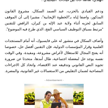
ودعم القيادي بالحزب، عبد الصمد السكال، مشروع القانون
المذكور، واصفا إياه بـ”الخطوة الإيجابية”، مشيرا إلى أن الموقف
السابق لحزبه أثناء ولاية عبد الإله بن كيران، الرافض للتقنين
“مرتبط بسياق التوظيف السياسي الفج، الذي طرح فيه الموضوع”.
وأضاف السكال في منشور له على فايسبوك، أنه أمام المستجدات
العلمية وقرار المؤسسات الدولية، فإن التقنين أفضل حل، خصوصا
أنه يفتح المجال للاستغلال لأغراض مشروعة، ومفيدة، وفي الوقت
نفسه يوجد حل لمعضلة اجتماعية، طال أمدها، متحدثا عن ضرورة
تجويد النص القانوني وتدقيقه عند الاقتضاء، واتخاذ كل الاجراءات
المصاحبة لضمان التقليص من الاستعمالات غير القانونية، والمضرة.
- Advertisement -