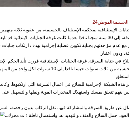
لحسيمةالموطن24
يات الإستئنافية بمحكمة الإستئناف بالحسيمة، من عقوبة ثلاثة متهمين
للسرقة الموصوفة، إلى 30 سنة سجنا نافذا بعدما كانت غرفة الجنايات الابتدائية 
 مع عدم مؤاخذتهم بجناية تكوين عصابة إجرامية بهدف ارتكاب جنايات 
ة، ودون اعتبار
في جناية السرقة. غرفة الجنايات الإستئنافية قررت تأيد الحكم الإبتدا
ورفع العقوبة الحبسية من ثلاث سنوات حبسا نافذا إلى 10 سنو
لمتعلق
هذه الشبكة الإجرامية للسلاح في اعمال السرقة التي ارتكبوها. وكانت 
ين بتهم تتعلق بمسك واستهلاك المخدرات القوية ونقلها والتسهيل على ا
ال عن طريق السرقة والمشاركة فيها، نقل الركاب بدون رخصة، السر
عود، حمل السلاح والعنف والتهديد به، واستعمال ناقلة ذات محرك..