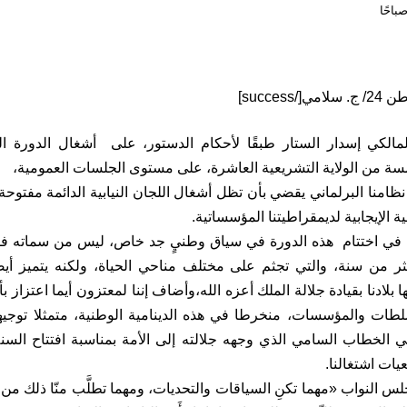
مالكي إسدار الستار طبقًا لأحكام الدستور، على أشغال الدورة ال
مسة من الولاية التشريعية العاشرة، على مستوى الجلسات العمومية،
ظامنا البرلماني يقضي بأن تظل أشغال اللجان النيابية الدائمة مفتوح
ة الإيجابية لديمقراطيتنا المؤسساتية.
في اختتام هذه الدورة في سياق وطنيٍ جد خاص، ليس من سماته فقط 
ثر من سنة، والتي تجثم على مختلف مناحي الحياة، ولكنه يتميز أيض
ا بلادنا بقيادة جلالة الملك أعزه الله،وأضاف إننا لمعتزون أيما اعتزاز
طات والمؤسسات، منخرطا في هذه الدينامية الوطنية، متمثلا توجيها
ي الخطاب السامي الذي وجهه جلالته إلى الأمة بمناسبة افتتاح السنة 
ات اشتغالنا.
 النواب «مهما تكنِ السياقات والتحديات، ومهما تطلَّب منّا ذلك من 