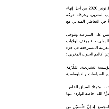
وذكّر بأن التدخلَ الحاسم، المهنيَ، الحَازِمَ، والسلميَ للقوات المسلحة الملكية يوم 13 نونبر 2020 من أجل إنهاء
وب المغربي، وعرقلة حركة
ٌ في التعاطي الميداني مع
ا تتأَسس على الشرعية وتتوخى
لدولي، جاء موقف الولايات
الأقاليم الجنوبية المغربية المسترجعة هي جزء
ْ أقاليم الجنوب المغربي :
 التشريعية، المُلْزَمَةِ
م السياسات والدبلوماسية
فه، متمثلا السياق الخاص،
هُ الله، خاصة الواردة منها
، إذ إِنَّ جَلَسَتَيْن من