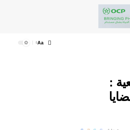
Aa
ية :
ايا