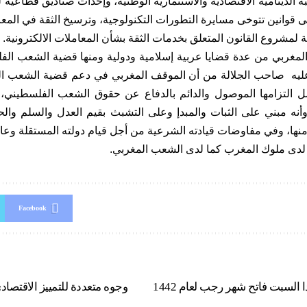
 الدينامية الاقتصادية والاستثمارية الوطنية، وإحداث صناديق قطاعية 
ى قوانين تتوخى مسايرة التطورات التكنولوجية، وترسيخ الثقة في المعام
ة لمشروع القانون المتعلق بخدمات الثقة بشأن المعاملات الالكترونية.
لمغربي من عدة قضايا عربية إسلامية ودولية ومنها قضية الشعب الف
ليه صاحب الجلالة من أن الموقف المغربي في دعم قضية الشعب الف
 التزامها الموصول والدائم بالدفاع عن حقوق الشعب الفلسطيني، 
 وأنه مبني على الثبات والمبدإ وعلى التشبث بقيم العدل والسلم وا
منها، وفي مفاوضات قيادته الشرعية من أجل قيام دولته المستقلة و
 لدى ملوك المغرب كما لدى الشعب المغربي.
Facebook
وزارة الأوقاف.. غدا السبت فاتح شهر رجب لعام 1442
وجوه متعددة للتمييز الاقتصا