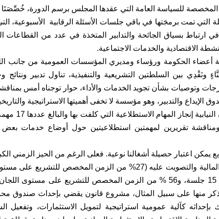
المخصصة للسياسة العامة التي عقدها المجلس برسم الدورة، خُصِّصَتَا 
ي ارتباط بسياق الجائحة والتدابير المتخذة في عدد من القطاعات الحي
نشطة الاقتصادية والخدمات الاجتماعية.
عضاء الحكومة ورؤساء ومديري المؤسسات العمومية من جانب اللجان ا
نَّاءٍ ونَقْدِي بين السلطتين التشريعية والتنفيذية، تناول تدبير ونتا
ات وتوصيات بشأن تجويد الخدمات والأداء، حوار توجناه أمس بمناقشة ت
 الإيداع والتدبير، وهو مؤسسة لا تخفى أهميتها الاستراتيجية والتاريخية
وواصلت اللجان الن
ومناقشة تقريرين لمهمتين استطلاعيتين حول أوضاع خدمات بعض 
 يمكن اعتبار حصيلة أشغالنا نوعية. فعلى الرغم من الحيز الزمني الكبي
مشروع قانون المالية والتصويت عليه (27% من الزمن المخصص للتش
عددها الإجمالي 15 جلسة، و56 % من الزمن المخصص للتشريع على مست
كر منها على سبيل المثال، مشروع قانون يقضي بإحداث صندوق محمد
ك بإحداثه كآلية عمومية استراتيجية لتمويل الاستثمارات، وتفعيل ال