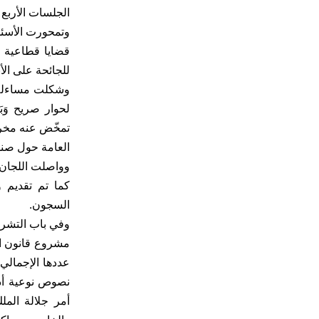
الجلسات الأربع 
قضايا قطاعية ف
للجائحة على الأ
وشكلت مساءلة أ
لحوار صريح وَبَ
تمخّض عنه مخرج
العامة حول صندوق
كما تم تقديم 
السجون.
وفي باب التشريع
نصوص نوعية أذ
أمر جلالة المل