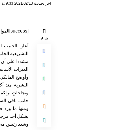
اخر تحديث 2021/02/13 at 9:33 صباحًا
[success]المواطن 24/ ج. سلامي[/success]
شارك
أعلن الحبيب ال
التشريعية الخا
مشددا على أن ن
الميزات الأساسي
وأوضح المالكي 
البشرية منذ أك
ونجاحاتٍ تراكمه
جانب باقي السل
ومنها ما ورد ف
يشكل أحد مرجعي
وشدد رئيس مجلس