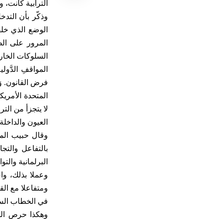
الترابية كانت، و
الوضع الذي خلق
المرور على الط
السلوكات الخار
المواقفِ الدَّول
فرض القانون. و
لا يتجزأ من الت
العيون والداخلة
وقال حبيب الما
بالتفاعل والتج
البرلمانية والتو
وعملا بذلك، وا
ومتفاعلا مع الق
في الخطاب السام
وهكذا حرص المج