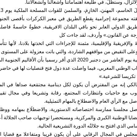
لاتَزال، وستظلّ، في طليعة اهتماماتنا وأَشغالنا وانشغالاتنا.
ته مجموعة إجرامية بِقطعِ الطريق في معبر الكركرات بأقصى الجن
ريق الدولي العابر نحو باقي البلدان الافريقية، خطوةٌ حاسمةٌ فاصلة
جة عن القانون.» وأردف، لقد جاءت كل
يةَ والإفريقيةَ والإقليميةَ، مثمنة للإجراءات التي اتخذتها بلادنا، لأنه
َعلى النقيض من مواقفهم الشاردة، والتي باتت معزولة على المستوى ا
المتحدة الأمريكية يوم العاشر من دجنبر 2020 الذي أقر رسميا بأن 
راب الوطني المغربي، فيما واصلت عدة دول فتح قنصليات لها في حاضرتي
 تكريسا للشرعية.»
لكي إنه من المفترض أن يكون لكل دينامية مجتمَعية صداها في المؤسسة
اوب مع حاجيات وانتظارات المجتمع، رقابة وتشريعا وفي مجال تقيي
اصل مع الرأي العام والاضطلاعِ بالمهام التمثيلية.
صل مجلسنا ممارسة اختصاصاته الدستورية، والاضطلَاع بمهامه ووظائ
ضايا الوطنية الكبرى والمركزية، ومستحضرا توجيهات صاحب الجلالة أعزَّ
ي الذي افتتح به جلالتُه الدورة التشريعية الحالية.
لس في المجال الرقابي على أن يكون قريبا ومتفاعلا مع قضايا المجتمع