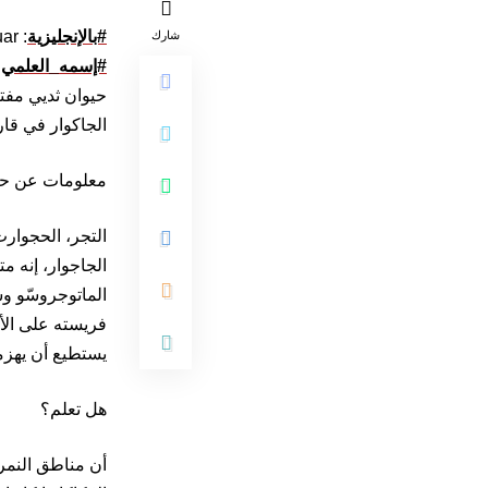
#بالإنجليزية
: Jaguar
شارك
#إسمه_العلمي
ca
حيوان ثديي مفتر
الجاكوار في قارت
معلومات عن حيو
التجر، الحجوارت 
الجاجوار، إنه 
الماتوجروسّو و
فريسته على الأ
يستطيع أن يهزم
هل تعلم؟
أن مناطق النمر