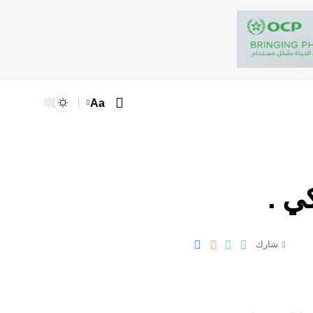
Aa
كي .
شارك