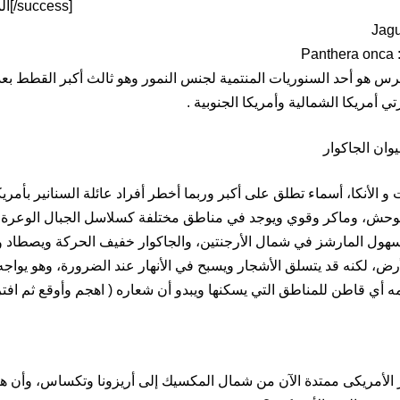
[success]المواطن 24 متابعة[/success]
: Panthera on
س هو أحد السنوريات المنتمية لجنس النمور وهو ثالث أكبر القطط بعد 
ي أمريكا الشمالية وأمريكا الجنوبية .
ان الجاكوار
و الأنكا، أسماء تطلق على أكبر وربما أخطر أفراد عائلة السنانير بأمريكا
متوحش، وماكر وقوي ويوجد في مناطق مختلفة كسلاسل الجبال الوعرة
سهول المارشز في شمال الأرجنتين، والجاكوار خفيف الحركة ويصطاد وح
رض، لكنه قد يتسلق الأشجار ويسبح في الأنهار عند الضرورة، وهو يواج
ه أي قاطن للمناطق التي يسكنها ويبدو أن شعاره ( اهجم وأوقع ثم افت
 الأمریکی ممتدة الآن من شمال المكسيك إلى أريزونا وتكساس، وأن ه