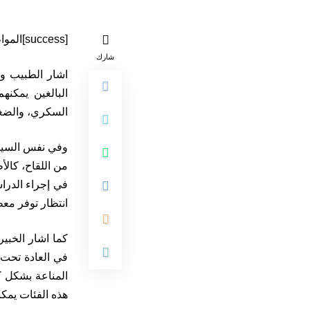
[success]المواطن 24 / غزلان حنين[/success]
شارك
اشار الطبيب و
البالغين يمكن
السكري، والضغط
وفي نفس السياق
في إجراء الدرا
انتظار توفر معط
كما اشار الخبي
في العادة تحت 
المناعة بشكل ك
هذه الفئات يمكن