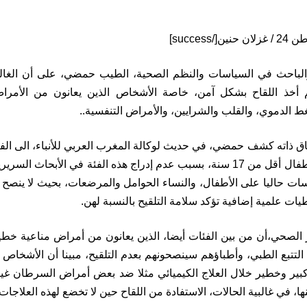
الباحث في السياسات والنظم الصحية، الطيب حمضي، على أن الغالب
هم أخذ اللقاح بشكل آمن، خاصة الأشخاص الذين يعانون من الأم
 الدموي، والقلب والشرايين، والأمراض التنفسية..
 ذاته كشف حمضي، في حديث لوكالة المغرب العربي للأنباء، الى الفئا
من اللقاح، كالأطفال أقل من 17 سنة، بسبب عدم إدراج هذه الفئة في الأبح
سات حاليا على الأطفال، والنساء الحوامل والمرضعات، بحيث لا ينصح ب
يات علمية إضافية تؤكد سلامة التلقيح بالنسبة لهن.
ر الصحي،أن من بين الفئات أيضا، الذين يعانون من أمراض مناعية خط
التتبع الطبي، وأطباؤهم سينصحونهم بعدم التلقيح، مبينا أن الأشخاص 
بير وخطير خلال العلاج الكيميائي مثلا ضد بعض أمراض السرطان غير 
ها، في غالبية الحالات، الاستفادة من اللقاح حين لا تخضع لهذه العلاجا