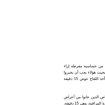
ون من حساسية مفرطة إزاء
بحيث هؤلاء يجب أن يخبروا
أطباءهم لاتخاذ القرار المناسب والاحتياطات الضرورية، ومنها انتظار 30 دقيقة بعد أخذ اللقاح عوض 15 دقيقة
اص الذين عانوا من أعراض
حساسية مفرطة في الجرعة الأولى، مشيرا أنه بعد تلقي التلقيح يرجى انتظار انتهاء مدة المراقبة، وهي 15 دقيقة،