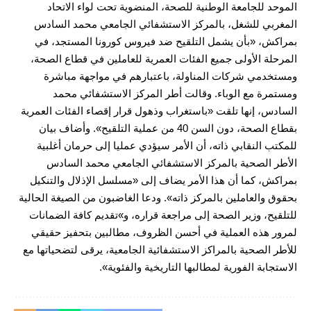
الموحد للجامعة الوطنية للصحة، المنضوية تحت لواء الاتحاد
المغربي للشغل، بالمركز الاستشفائي الجامعي محمد السادس
بمراكش، «بأن يشمل التلقيح ضد فيروس كورونا المستجد، في
المرحلة الأولى جميع الفئات العمرية للعاملين في قطاع الصحة،
ومستخدمي شركات المناولة، باعتبارهم في مواجهة مباشرة
ومستمرة مع الوباء. وقالت أطر المركز الاستشفائي محمد
السادس، إنها تلقت «باستغراب وذهول قرار إقصاء الفئات العمرية
بقطاع الصحة، دون السن 40 من عملية التلقيح». وأضاف بيان
للمكتب النقابي ذاته، أن الأمر سيؤدي عمليا إلى حرمان أغلبية
الأطر الصحية بالمركز الاستشفائي الجامعي محمد السادس
بمراكش، كما أن هذا الأمر يضاف إلى «مسلسل الإذلال والتنكيل
بحقوق والعاملين بالمركز ذاته». ودعا الغاضبون من الصيغة الحالية
للتلقيح، وزير الصحة إلى مراجعة قراره، و»تقديم كافة الضمانات
لمرور هذه العملية في أحسن الظروف، مطالبين بتحفيز حقيقي
للأطر الصحية بالمراكز الاستشفائية الجامعية، يرقى لتضحياتها مع
الاستجابة الفورية لمطالبها التاريخية والفئوية».