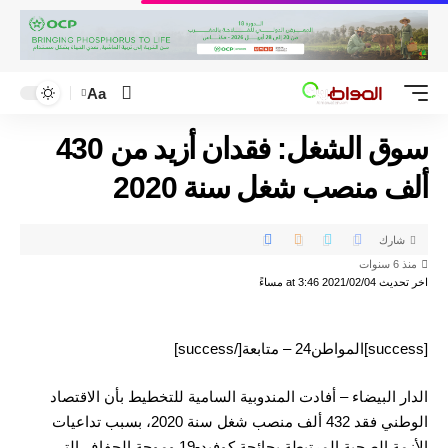
Aa
سوق الشغل: فقدان أزيد من 430
ألف منصب شغل سنة 2020
شارك
منذ 6 سنوات
اخر تحديث 2021/02/04 at 3:46 مساءً
[success]المواطن24 – متابعة[/success]
الدار البيضاء – أفادت المندوبية السامية للتخطيط بأن الاقتصاد
الوطني فقد 432 ألف منصب شغل سنة 2020، بسبب تداعيات
الأزمة الصحية المرتبطة بجائحة كوفيد-19 وموجة الجفاف التي