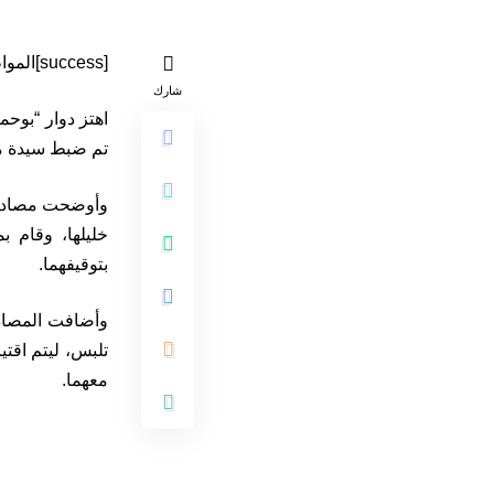
[success]المواطن 24[/success]
شارك
اهتز دوار “بوح
تم ضبط سيدة مت
وأوضحت مصادر م
خليلها، وقام 
بتوقيفهما.
وأضافت المصادر
تلبس، ليتم اقتي
معهما.