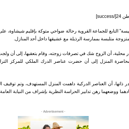
ميسة” التابع للجماعة القروية رحالة ضواحي متوكة بإقليم شيشاوة، عل
زوجة متلبسة بممارسة الرذيلة مع عشيقها داخل أحد المنازل.
حلية، أن الزوج شك في تصرفات زوجته، وقام بتعقبها، إلى أن ولجت 
بمحاصرة المنزل إلى أن حضرت عناصر الدرك الملكي للمركز الترا
 ذاتها، أن العناصر الدركية داهمت المنزل المستهدف، وتم توقيف ا
ادهما ووضعهما رهن تدابير الحراسة النظرية بإشراف من النيابة العام
- Advertisement -