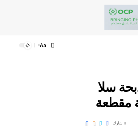
Aa
حة سلا
ة مقطعة
شارك