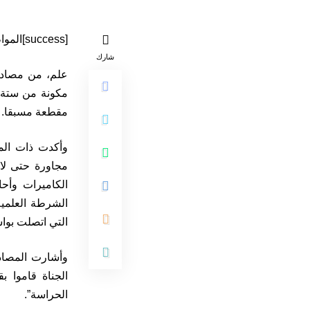
[success]المواطن 24 / متابعة[/success]
شارك
علم، من مصادر 
مكونة من ستة أ
مقطعة مسبقا.
وأكدت ذات الم
مجاورة حتى لا 
الكاميرات وأحا
الشرطة العلمية
التي اتصلت بوا
وأشارت المصاد
الجناة قاموا 
الحراسة”.