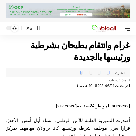
Aa
غرام وانتقام يطيحان بشرطية
ورئيسها بالجديدة
شارك
منذ 5 سنوات
اخر تحديث 2021/03/04 at 10:18 مساءً
[success]المواطن24-متابعة[/success]
أصدرت المديرية العامة للأمن الوطني، مساء أول أمس (الأحد)،
قرارا بعزل موظفة شرطة ورئيسها كانا يزاولان مهامهما بمركز
تسجيل المعطيات التعريفية بالجديدة.