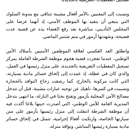
ونسبت إلى المعنيين بالأمر أفعال مشينة تتنافى مع مدونة السلوك
التي ينبغي أن يتقيد بها الموظف الأمني، إذ أنهما عرضا على
المجلس التأديبي، مباشرة بعد رفع القضاء يده عن قضية عدت
فضيحة، وشهدتها أزمور في متم شتنبر الماضي.
وانطلق العد العكسي لعلاقة الموظفين الأمنيين بأسلاك الأمن
الوطني، عندما تفجرت قضية هجوم موظفة الشرطة العاملة بمركز
تسجيل المعطيات التعريفية بالجديدة، على منزل رئيسها في العمل،
والذي كان في عطلة، إذ عمدت إلى إلحاق خسائر مادية بسيارته،
التي كانت مركونة بالخارج، كما رشقت زجاج النوافذ بالحجارة
وتسببت في كسرها، ناهيك عن توجيه عبارات مشينة، قبل أن تتدخل
مصالح الأمن المحلية بأزمور وتفتح بحثا في النازلة، ما انتهى بتدخل
المديرية العامة للأمن الوطني، التي أصدرت حينها بلاغا أكدت فيه
أن موظفة الشرطة انتقلت إلى منزل رئيسها بأزمور على متن
سيارتها الخاصة، وارتكبت أفعالا إجرامية، تتمثل في إلحاق خسائر
مادية بسيارة رئيسها المباشر، ونوافذ منزله.