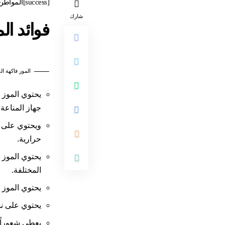
[success]المواطن 24 متابعة[/success]
شارك
فوائد ال
الموز فاكهة ال
يحتوي الموز 
جهاز المناعة.
حرارية.
يحتوي الموز 
المختلفة.
يحتوي الموز 
يحتوي على نس
يعطي شعوراً 