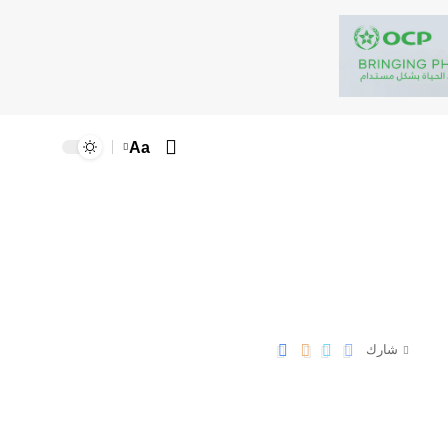
Aa
شارك