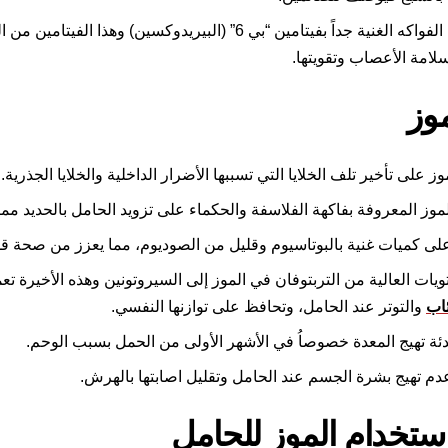
يعد الموز من الفواكه الغنية جداً بفيتامين “بي 6” (البيريدوكسين) وهذا الفي
سلامة الأعصاب وتقويتها.
موز
ز على تأخير تلف الخلايا التي تسببها الأضرار الداخلية والخلايا الجذرية.
موز المعروفة بفاكهة الفلاسفة والحكماء على تزويد الحامل بالحديد مما
لى كميات غنية بالبوتاسيوم وقليل من الصوديوم، مما يعزز من صحة قل
يات العالية من التربتوفان في الموز إلى السيروتونين وهذه الأخيرة تع
ئاب
والتوتر عند الحامل، وتحافظ على توازنها النفسي.
ئة تهيج المعدة خصوصاُ في الأشهر الأولى من الحمل بسبب الوحم.
م تهيج بشرة الجسم عند الحامل وتقليل اصابتها بالهرش.
ستخدام الموز للحامل