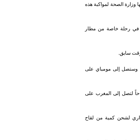
 وزارة الصحة لمواكبة هذه
يس في رحلة خاصة من مطار
الرحلة التي تحمل رقم AT3884 ستقلع من مطار الدار البيضاء على الساعة 15:25 وستصل إلى مومباي على
 في رحلة عودة رقم AT3085 من مومباي على الساعة 02:30 صباحاً لتصل إلى المغرب على
أن رحلة أخرى ستقلع إلى بكين يوم 25 يناير الجاري لشحن كمية من لقاح