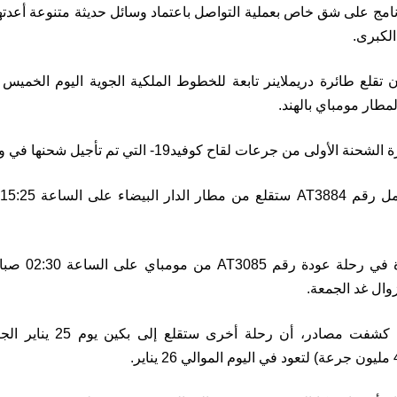
نامج على شق خاص بعملية التواصل باعتماد وسائل حديثة متنوعة أعدتها
الكبرى.
 تقلع طائرة دريملاينر تابعة للخطوط الملكية الجوية اليوم الخم
طار مومباي بالهند.
أولى من جرعات لقاح كوفيد19- التي تم تأجيل شحنها في وقت سابق.
وستقلع الطائرة
من جهة أخرى كشفت مصادر، 