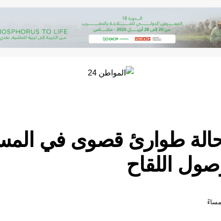
فيد-19..حالة طوارئ قصوى في ال
وصول اللقاح