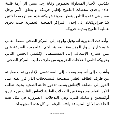
تكذيبي الأخبار المتداولة بخصوص وفاة رجل مسن إثر أزمة قلبية
حادة بإحدى محطات التلقيح بإقليم خريبكة. و يتعلق الأمر برجل
مسن في عقده الثامن يقطن بمدينة خريبكة، قدم صباح يومه الاثنين
15 فبراير2021 إلى إحدى المراكز الصحية الحضرية حيث تجرى
عملية التلقيح بمدينة خريبكة.
وأضافت المديرية أنه وقبل ولوجه إلى المركز الصحي سقط مغمى
عليه خارج أسوار المؤسسة الصحية ليتم نقله بوجه السرعة على
متن سيارة الإسعاف إلى المستشفى الإقليمي الحسن الثاني
بخريبكة لتلقي العلاجات الضرورية من طرف طبيب المركز الصحي.
وأشارت إلى أنه بعد وصوله إلى المستشفى الإقليمي تمت معاينته
من طرف الطاقم الطبي بمصلحة المستعجلات الذي قرر نقله على
الفور إلى مصلحة الإنعاش بسبب تدهور حالته الصحية بحيث تطلب
الأمر القيام بمجموعة من التدخلات الطبية لانعاش القلب من حقن و
أوكسجين و تدليك قلبي، وهي التدخلات الضرورية في مثل هذه
الحالات، إلا ان المنية قد وافته بالرغم من كل هذه المجهودات.
- Advertisement -