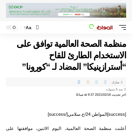
Aa
منظمة الصحة العالمية توافق على
الاستخدام الطارئ للقاح
“أسترازينيكا” المضاد لـ “كورونا”
شارك
منذ 5 سنوات
اخر تحديث 2021/02/16 at 9:37 صباحًا
[success]المواطن 24/ج.سلامي[/success]
أعلنت منظمة الصحة العالمية، اليوم الاثنين، موافقتها على