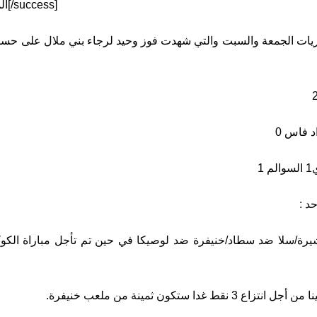
[success]المواطن 24 متابعة[/success]
اريات الجمعة والسبت والتي شهدت فوز وحيد لرجاء بني ملال على حسا
1
حد :
شيرة/سلا ضد سطاد/خنيفرة ضد لوصيكا في حين تم تأجل مباراة الك
 نقط غدا ستكون ثمينة من ملعب خنيفرة.