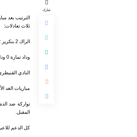
شارك
الترتيب بعد مب
ثلاث تعادلات:
الراك 2 بنكرير 2
وداد تمارة 0 وداد فاس 0
النادي القنيطري1 السوالم 
مباريات الغد الأ
تواركة ضد الد
المقبل.
كل الدعم للاعبينا من أجل انتزاع 3