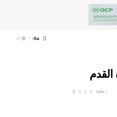
Aa
 القدم
شارك