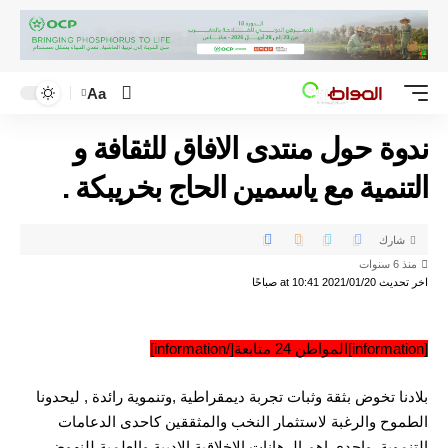
Aa
ندوة حول منتدى الافاق للثقافة و
التنمية مع ياسمين الحاج بخريبكة .
شارك
منذ 6 سنوات
اخر تحديث 2021/01/20 at 10:41 صباحًا
[information]المواطن 24 متابعة[/information]
بلادنا تخوض بثقة وثبات تجربة ديمقراطية ,وتنموية رائدة , ليحدونا
الطموح والرغبة لاستثمار النخب والمثققين كاحدى الدعامات
التنموية ,واحدى اهم الرهانات الاخلاقية الادبية والعلمية للنهوض