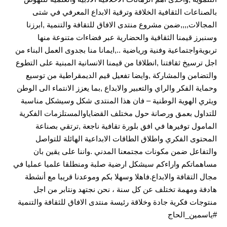
بالصناعات الثقافية الخلاقة وترقية الابداع المعرفي في شتى
المجالات,,,,ضمن مشروع منتدى الافاق للتقافة والتنمية ,ابرزنا
وسنبرز قيمنا الثقافية والحضارية عبر فضاءات متنوعة منها
تربويةواجتماعية وفنية ورياضية ..,ايمانا منا بجدوى العمل البناء من
اجل ترسيخ ثقافتنا ,انطلاقا من قيمنا الانسانية المبنية على التطوع
والتضامن والمشاركة ,وايضا تفعيل قيم الديمقراطية من توسيع
وحماية الفكر والراي والتعبير والابداع ,بما يعزز الانتماء الى الوطن
ويثري الهوية الوطنية – فان هذا المنتدى شكل وسيشكل مناسبة
للتداول بعمق ورصانة حول مختلف القضاياوالمستلزمات الفكرية
المامول توفيرها في افق بلورة تقافية ناجعة ,ترتقي بصناعة
المحتوى الفكري واطلاق الطاقات الابداعية الهائلة للتواصل
والتفاعل ضمن مكونات مجتمعنا المدني .واننا على يقين بان
مساهماتكم واراءكم سيشكل ارضية صلبة ومنطلقا علميا عمليا في
مجال التقافة والابداع.فاهلا وسهلا بكم وموعدنا قريبا مع أنشطة
هادفة ومهمة تختلف عن كل سنة ، نحن نجتهد ونتابر من اجل
منتوجات فكرية جادة وخلاقة رئيسة منتدى الافاق للثقافة والتنمية
#ياسمين_الحاج