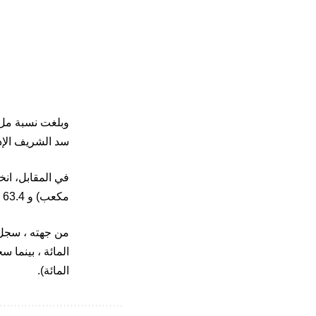
سد الشريف الإدريسي من 43.5 في الم
مكعب) و 63.4 في المائة (716 مليون متر مكعب.
المائة).