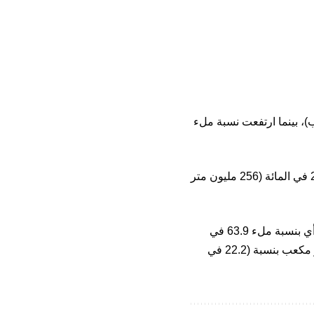
 12.5 في المائة (331.2 مليون متر مكعب)، بينما ارتفعت نسبة ملء
في المقابل، انخفضت نسبة ملء سدي بين الويدان وإدريس الأول على التوالي إلى 21.1 في المائة (256 مليون متر
من جهته ، سجل سد سيدي محمد بن عبد الله منسوبا يقدر بـ 623.3 مليون متر مكعب أي بنسبة ملء 63.9 في
المائة ، بينما سجل سد أحمد الحنصالي (إقليم بني ملال) حجما يقدر بـ 148.5 مليون متر مكعب بنسبة (22.2 في