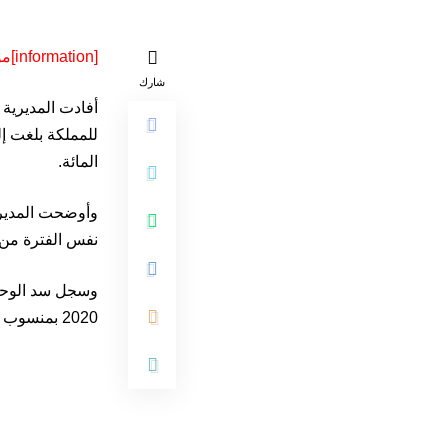
[information]مواطن 24 -متابعة[/information]
شارك
أفادت المديرية 
المائة.
نفس الفترة من 
2020 بمنسوب بلغ 2.27 مليار متر مكعب.