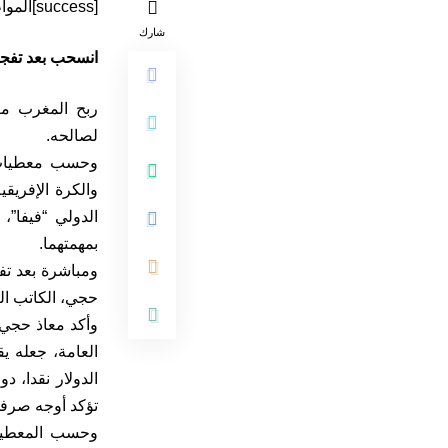
[success]المواطن 24/متابعة[/success]
شارك
انسحب بعد تفجر 
ربح المغرب مع
لصالحه.
وحسب معطيات ح
والكرة الإفريق
الدولي “فيفا”،
بمهمتهما.
ومباشرة بعد تف
حجي، الكاتب الع
وأكد معاذ حجي أ
العامة، جعله ي
الدولار نقدا، 
تؤكد أوجه صرفه
وحسب المعطيات