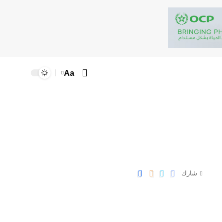
Aa
شارك