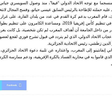
 منسجما مع توجه الاتحاد الدولي “فيفا”، منذ وصول السويسري جياني إ
ى عليه حملته للإطاحة بالرئيس السابق عيسى حياتو، وفسح المجال لانت
ك، قام المغرب بدعم كرة القدم في عدد من بلدان القارة، على غرار
ومساندة مصر في تنظيم كأس إفريقيا 2019، ومساعدة الكامرون عل
من داخل الجامعة أن أهداف المغرب لم تكن شخصية، بل كانت بغرض 
 إعجاب الاتحاد الدولي، الذي لم يتردد في قبول تشرح فوزي لقجع لعضو
دين زطشي، رئيس الاتحادية الجزائرية.
ني إنفانتينو إلى المغرب، واعتذاره عن تلبية دعوة الاتحاد الجزائري،
 الذي قاموا به في محاربة الفساد بالكرة الإفريقية، ودعم ممارسة الكرة 
Facebook