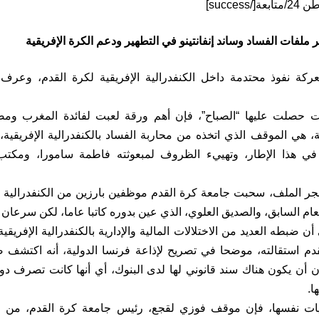
ملفات الفساد وساند إنفانتينو في التطهير ودعم الكرة الإفريقية
ركة نفوذ محتدمة داخل الكنفدرالية الإفريقية لكرة القدم، وعرف
صلت عليها “الصباح”، فإن أهم ورقة لعبت لفائدة المغرب ومصالحه
ية، هي الموقف الذي اتخذه من محاربة الفساد بالكنفدرالية الإفريقية
 في هذا الإطار، وتهييء الظروف لمبعوثته فاطمة سامورا، ومكتب 
جر الملف، سحبت جامعة كرة القدم موظفين بارزين من الكنفدرالية الإف
ام السابق، والصديق العلوي، الذي عين بدوره كاتبا عاما، لكن سرعان م
ن ضبطه العديد من الاختلالات المالية والإدارية بالكنفدرالية الإفريقي
قدم استقالته، موضحا في تصريح لإذاعة فرنسا الدولية، أنه اكتش
دون أن يكون هناك سند قانوني لها لدى البنوك، أي أنها كانت تصرف دو
ا.
 نفسها، فإن موقف فوزي لقجع، رئيس جامعة كرة القدم، من محار