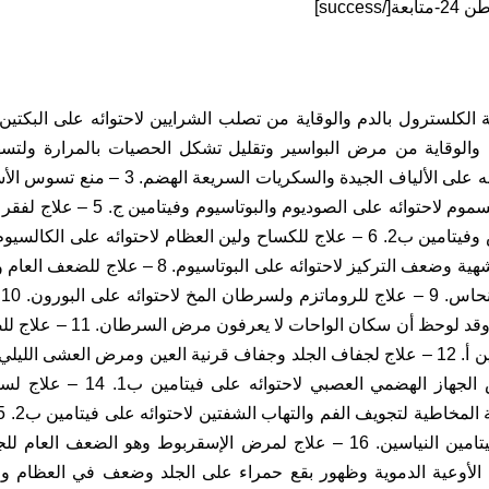
ة والوقاية من مرض البواسير وتقليل تشكل الحصيات بالمرارة ولتسه
– الوقاية من السموم لاحتوائه على الص
علاج لفقدان الشهية وضعف التركيز لاحتوائه على ال
ا
على السلينيوم وقد لوحظ أن س
– علاج لأمراض الجهاز الهضمي ال
لاحتوائه على فيتامين النياسين. 16 – علاج لمرض الإسقربوط وهو ال
لأوعية الدموية وظهور بقع حمراء على الجلد وضعف في العظام وال