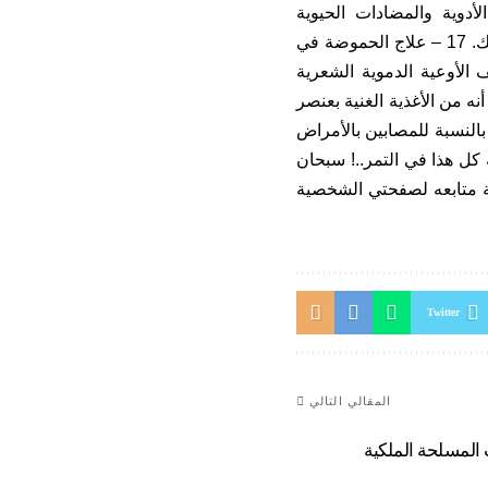
الأدوية والمضادات الحيوية
والفيتامينات لاستخدامها كعقاقير للوصفات الطبية لعلاج الأمراض المشار إليها قبل ذلك. 17 – علاج الحموضة في
1 – علاج أمراض اللثة وضعف الأوعية الدموية الشعرية
نه من الأغذية الغنية بعنصر
 بالنسبة للمصابين بالأمراض
 كل هذا في التمر..! سبحان
ترك تعليق ب 5ملصقات لتقوية الصفحة متابعه لصفحتي الشخصية
Twitter
المقالي التالي