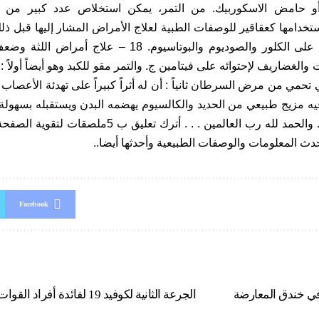
امين ج(2) أو حامض الاسكوربيك. من التمر، يمكن استخلاص عدد كبير من 
المعدة لاحتوائه على الكلور والصوديوم والبوتاسيوم. 8
لغضاريف لإحتوائه على فيتامين ج. والتمر مقو للكبد وهو أيضاً أولاً : أ
 تحمي من مرض السرطان ثانياً : أن له أثراً كبيراً على تهدئة الأعصاب
: فيه مزيج طبيعي من الحديد والكالسيوم يهضمه البدن ويستقبله بسهولة
الله العظيم . . . والحمد لله رب العالمين . . . أ
ث المعلومات والوصفات الطبيعية وأحدثها أيضا..
Facebook
ي خندق المعارضة
الجرعة الثانية لكوفيد 19 لفائدة أفراد القوات المسلحة الملكية