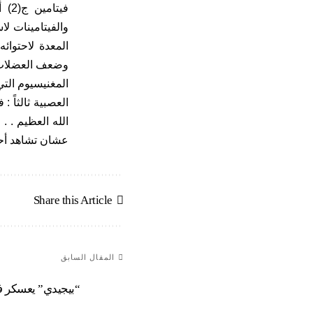
فيت
وضعف العضلات وا
المغنيسيوم التي
العصبية ثالثاً 
عشان تشاهد أحد
Share this Article
المقال السابق
“بيجيدي” يعسكر ف