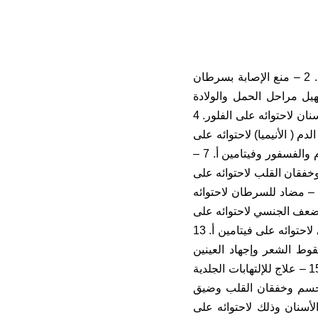
1 – خفض نسبة الكلسترول بالدم والوقاية من تصلب الشرايين لاحتوائه على البكتين. 2 – منع الإصابة بسرطان
يل مراحل الحمل والولادة
والنفاس لاحتوائه على الألياف الجيدة والسكريات السريعة الهضم. 3 – منع تسوس الأسنان لاحتوائه على الفلور. 4
وديوم والبوتاسيوم وفيتامين ج. 5 – علاج لفقر الدم ( الأنيميا) لاحتوائه على
الحديد والنحاس وفيتامين ب2. 6 – علاج للكساح ولين العظام لاحتوائه على الكالسيوم والفسفور وفيتامين أ. 7 –
بوتاسيوم. 8 – علاج للضعف العام وخفقان القلب لاحتوائه على
لمغنيسيوم والنحاس. 9 – علاج للروماتزم ولسرطان المخ لاحتوائه على البورون. 10 – مضاد للسرطان لاحتوائه
كان الواحات لا يعرفون مرض السرطان. 11 – علاج للضعف الجنسي لاحتوائه على
البورون وفيتامين أ. 12 – علاج لجفاف الجلد وجفاف قرنية العين ومرض العشى الليلي لاحتوائه على فيتامين أ. 13
عصبي لاحتوائه على فيتامين ب1. 14 – علاج لسقوط الشعر وإجهاد العينين
والتهاب الأغشية المخاطية لتجويف الفم والتهاب الشفتين لاحتوائه على فيتامين ب2. 15 – علاج للإلتهابات الجلدية
ضعف العام للجسم وخفقان القلب وضيق
أسنان وذلك لاحتوائه على