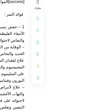
[success]المواطن 24-متابعة[/success]
شارك
فوائد التمر :
الأمعاء الغليظ
التنفس وتقلص ا