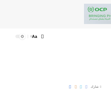
Aa
شارك