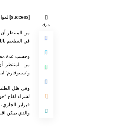
[success]المواطن 24 متابعة[/success]
شارك
من المنتظر أن 
في التطعيم بالل
من المنتظر أن
و”سينوفارم” ابت
وفي ظل الطلب ا
لشراء لقاح “جو
فبراير الجاري،
والذي يمكن اقت