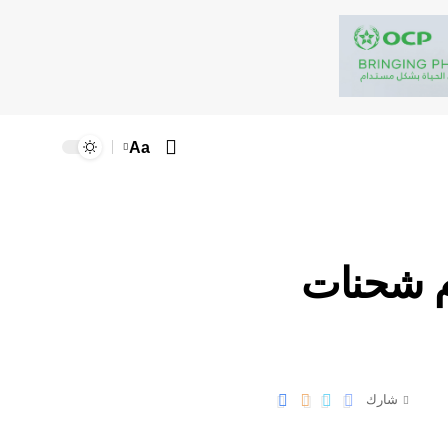
Aa
دم شحنات
شارك