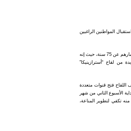
تقبال المواطنين الراغبين
وحسب عدة مصادر فان المراكز الجديدة ستشرع في استقبال الأشخاص الذين تقل أعمارهم عن 75 سنة، حيث إنه
 من لقاح “أسترازینیکا”
 اللقاح فتح قنوات متعددة
ية الأسبوع الثاني من شهر
منه تكفي لتطوير المناعة،