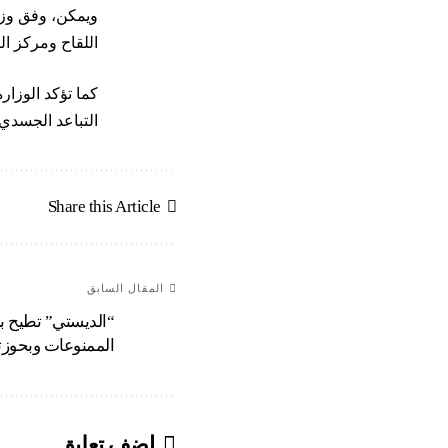
ويمكن، وفق وزا
اللقاح ومركز التلقيح عبر البوابة الإ
كما تؤكد الوزار
التباعد الجسدي 
Share this Article
المقال السابق
“الديستي” تطيح بش
الممنوعات وبحوزتها نحو 15 
اضف تعليق