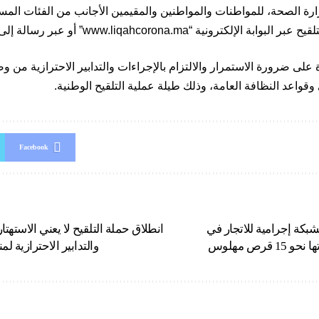
رة الصحة، للمواطنات والمواطنين والمقيمين الأجانب من الفئات ال
لكترونية “www.liqahcorona.ma” أو عبر رسالة إلى الرقم المجاني 1717.
ة على ضرورة الاستمرار والالتزام بالإجراءات والتدابير الاحترازية من 
وقواعد النظافة العامة، وذلك طيلة عملية التلقيح الوطنية.
Facebook
بكة إجرامية للاتجار في
انطلاق حملة التلقيح لا يعني الاستهتار
قرص مهلوس
والتدابير الاحترازية ل