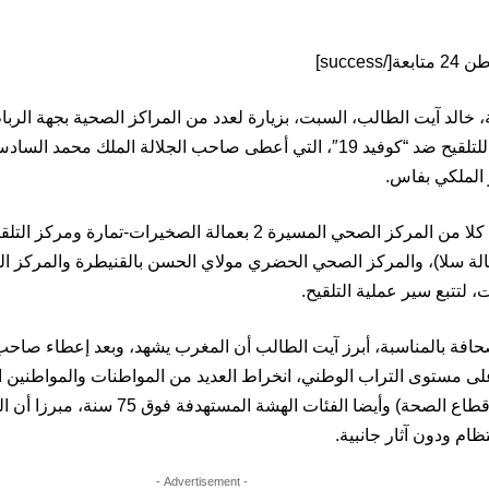
 خالد آيت الطالب، السبت، بزيارة لعدد من المراكز الصحية بجهة الربا
الحملة الوطنية للتلقيح ضد “كوفيد 19″، التي أعطى صاحب الجلالة الملك
الملكي بفاس.
وشملت الزيارة كلا من المركز الصحي المسيرة 2 بعمالة الصخير
لة سلا)، والمركز الصحي الحضري مولاي الحسن بالقنيطرة والمركز 
، لتتبع سير عملية التلقيح.
فة بالمناسبة، أبرز آيت الطالب أن المغرب يشهد، وبعد إعطاء صاحب ال
 على مستوى التراب الوطني، انخراط العديد من المواطنات والمواطنين 
الأمامية (مهنيو قطاع الصحة) وأيضا الفئات 
ظام ودون آثار جانبية.
- Advertisement -