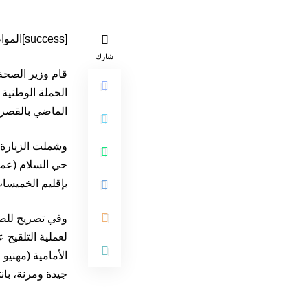
[success]المواطن 24 متابعة[/success]
شارك
قام وزير الصحة،
الماضي بالقصر 
حي السلام (عما
بإقليم الخميسات
وفي تصريح للصحا
لعملية التلقيح
جيدة ومرنة، بانت