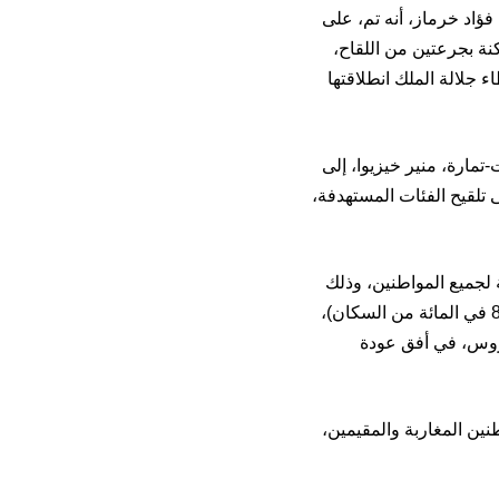
فؤاد خرماز، أنه تم، على
112 وحدة متنقلة لتلقيح 383 ألف من الساكنة بجرعتين من اللقاح،
جلالة الملك انطلاقتها
مركز الصحي المسيرة 2 بعمالة الصخيرات-تمارة، منير خيزيوا، إلى
بساكنة تفوق 85 ألف نسمة، يعمل على تلقيح الفئات المستهدفة،
مية، مجانية لجميع المواطنين، وذلك
لتحقيق المناعة لجميع مكونات الشعب المغربي (30 مليون، على أن يتم تلقيح حوالي 80 في المائة من السكان)،
يروس، في أفق عودة
ين المغاربة والمقيمين،