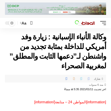
Aa
وكالة الأنباء الإسبانية : زيارة وفد
أمريكي للداخلة بمثابة تجديد من
واشنطن لـ”دعمها الثابت والمطلق”
لمغربية الصحراء
شارك
منذ 6 سنوات
اخر تحديث 2021/01/11 at 5:35 مساءً
[information]المواطن 24 – متابعة[/information]