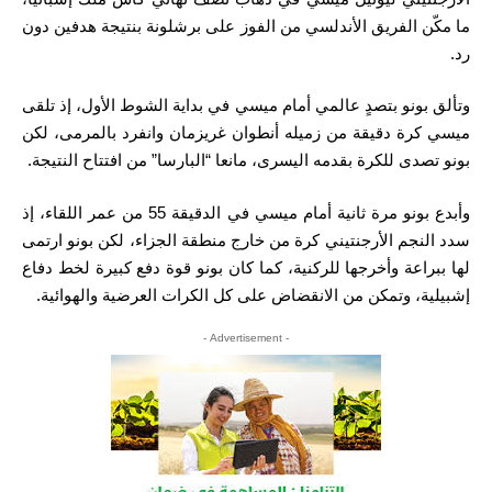
ما مكّن الفريق الأندلسي من الفوز على برشلونة بنتيجة هدفين دون
رد.
وتألق بونو بتصدٍ عالمي أمام ميسي في بداية الشوط الأول، إذ تلقى
ميسي كرة دقيقة من زميله أنطوان غريزمان وانفرد بالمرمى، لكن
بونو تصدى للكرة بقدمه اليسرى، مانعا “البارسا” من افتتاح النتيجة.
وأبدع بونو مرة ثانية أمام ميسي في الدقيقة 55 من عمر اللقاء، إذ
سدد النجم الأرجنتيني كرة من خارج منطقة الجزاء، لكن بونو ارتمى
لها ببراعة وأخرجها للركنية، كما كان بونو قوة دفع كبيرة لخط دفاع
إشبيلية، وتمكن من الانقضاض على كل الكرات العرضية والهوائية.
- Advertisement -