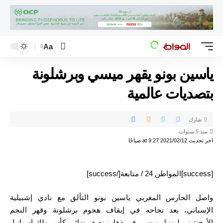
Aa
ياسين بونو يقهر ميسي وبرشلونة
بتصديات عالمية
شارك
منذ 5 سنوات
اخر تحديث 2021/02/12 at 9:27 صباحًا
[success]المواطن 24 / متابعة[/success]
واصل الحارس المغربي ياسين بونو التألق مع نادي إشبيلية
الإسباني، بعد نجاحه في إيقاف هجوم برشلونة وقهر النجم
الأرجنتيني ليونيل ميسي في ذهاب نصف نهائي كأس ملك إسبانيا،