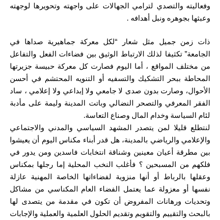
وفعاليته والتصدي لترامي الجهالات على واجهته وتحويرها لوجهته
وعبثها بجوهره ونبل أهدافه .
ذات زمن جميل مثل شعار “لكل معركة جماهيرية صداها في
الجامعة” تكثيفا لذلك الارتباط الوثيق بين فضاءات الفعل والتفاعل
من مختلف المواقع ، أما اليوم فصارت كل معركة حبيسة جزيرتها
المحاطة ببحر التشكيك والتسفيه أو التنويه المحتشم في أحسن
الأحوال، وصارت بدون صدى لا جامعي ولا إبداعي ولا إعلامي ، ساد
الفقر المعرفي والتصحر النضالي وباتت المدينة وليمة على مأدبة
لئام السياسة وخدام المال وصناع التعاسة.
لنتطلع قليلا لمن يتصدر المشهد السياسي والمدني والاجتماعي
والإعلامي والرياضي بالمدينة، هل قدر أبناء مكناس اليوم أن يعيشوا
بين مطرقة أعيان معينين وشناقة انتخابات فاسدين ومن يدور في
فلكهم من المسبحين ؟ فأغلب النخب المحلية إما رجلها بمكناس
وعقلها بالرباط أو أنها منزوية لفضاءاتها الخاصة المهنية عازلة
نفسها أو معزولة عما يعتمل الفضاء العام المكناسي من مشاكل
وتحديات ورهانات المفروض أن تكون في مقدمة من يتصدى لها
بالبحث والتقييم والتقويم وتقديم الحلول العلمية والعملية والإجابات