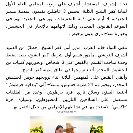
تحت إشراف المستشار أشرف علي ربيع، المحامي العام الأول
لنيابة كفر الشيخ الكلية، بحبس 3 عاطلين يقيمون بمدينة مسير
الجديدة، 4 أيام على ذمة التحقيقات، ويراعى التجديد لهم في
الموعد القانوني المحدد، وذلك لاتهامهم بالإتجار في الحشيش،
وحيازة سلاح ناري بدون ترخيص.
تلقى اللواء خالد العزب، مدير أمن كفر الشيخ، إخطارًا من العميد
أشرف النويشي، مأمور قسم أول شرطة كفر الشيخ، يفيد بضبط
وحدة مباحث القسم، بالقبض على 3 أشخاص، وبحوزتهم كميات من
الحشيش المخدر، أثناء ترويجها في نطاق مدينة كفر الشيخ.
وألقي القبض على المتهمين الثلاثة أثناء ترويجهم جوهر الحشيش
المخدر، وبحوزتهم 24 طربة حشيش، وسلاح آلي “بندقية خرطوش”
أجنبية الصنع، وسلاح ناري “فرد خرطوش”، وعدد من الطلقات
تستعمل على السلاحين الناريين المضبوطين، وسيارة أجرة
“تاكسي”، لاستخدامها في نشاطهم الإجرامي من خلال التنقل بها.
- Advertisement -