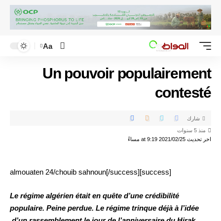
Aa
Un pouvoir populairement
contesté
شارك
منذ 5 سنوات
اخر تحديث 2021/02/25 at 9:19 مساءً
[success]almouaten 24/chouib sahnoun[/success]
Le régime algérien était en quête d’une crédibilité
populaire. Peine perdue. Le régime trinque déjà à l’idée
d’un rassemblement le jour de l’anniversaire du Hirak.